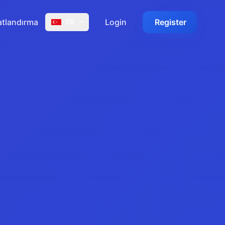
atlandırma
Login
Register
TR