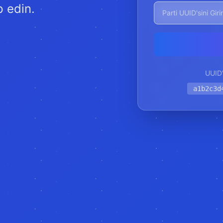
p edin.
UUID'
a1b2c3d