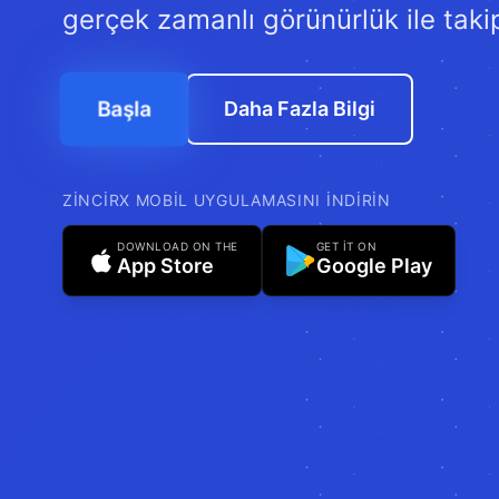
gerçek zamanlı görünürlük ile taki
Başla
Daha Fazla Bilgi
ZINCIRX MOBIL UYGULAMASINI INDIRIN
DOWNLOAD ON THE
GET IT ON
App Store
Google Play