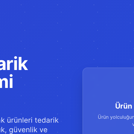
arik
mi
Ürün 
Ürün yolculuğunu
 ürünleri tedarik
ık, güvenlik ve