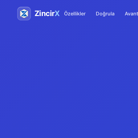
Zincir
X
Özellikler
Doğrula
Avant