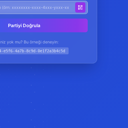
Partiyi Doğrula
niz yok mu? Bu örneği deneyin:
4-e5f6-4a7b-8c9d-0e1f2a3b4c5d