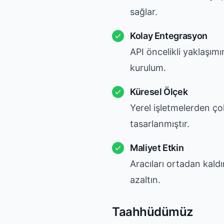
sağlar.
Kolay Entegrasyon
API öncelikli yaklaşımı
kurulum.
Küresel Ölçek
Yerel işletmelerden ço
tasarlanmıştır.
Maliyet Etkin
Aracıları ortadan kald
azaltın.
Taahhüdümüz