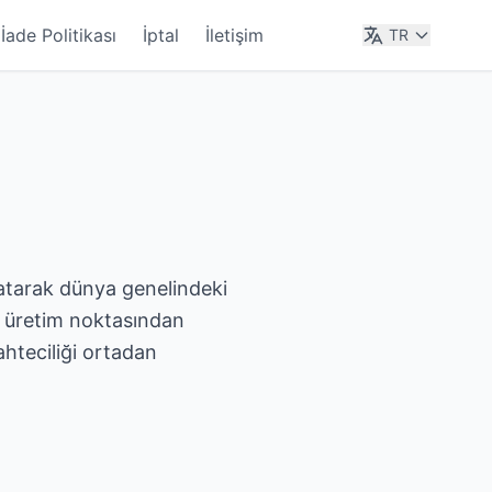
İade Politikası
İptal
İletişim
TR
aratarak dünya genelindeki
ün üretim noktasından
ahteciliği ortadan