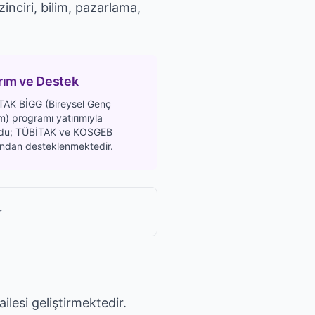
inciri, bilim, pazarlama,
rım ve Destek
TAK BİGG (Bireysel Genç
im) programı yatırımıyla
ldu; TÜBİTAK ve KOSGEB
ından desteklenmektedir.
r
ilesi geliştirmektedir.