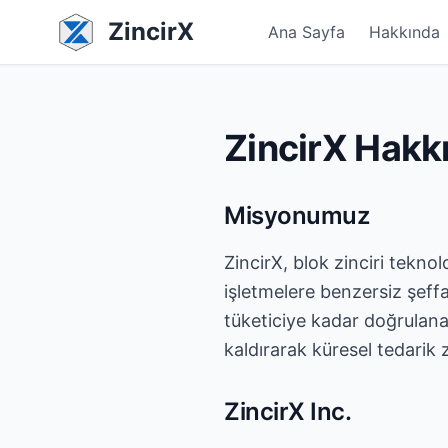
ZincirX
Ana Sayfa
Hakkında
ZincirX Hakk
Misyonumuz
ZincirX, blok zinciri tekno
işletmelere benzersiz şeffa
tüketiciye kadar doğrulanab
kaldırarak küresel tedarik 
ZincirX Inc.