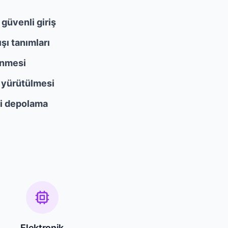
güvenli giriş
ışı tanımları
enmesi
k yürütülmesi
li depolama
Elektronik