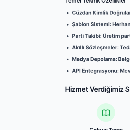
Temel Teknik Özellikler
Cüzdan Kimlik Doğrulam
Şablon Sistemi: Herhangi 
Parti Takibi: Üretim pa
Akıllı Sözleşmeler: Ted
Medya Depolama: Belgel
API Entegrasyonu: Mev
Hizmet Verdiğimiz S
Gıda ve Tarım