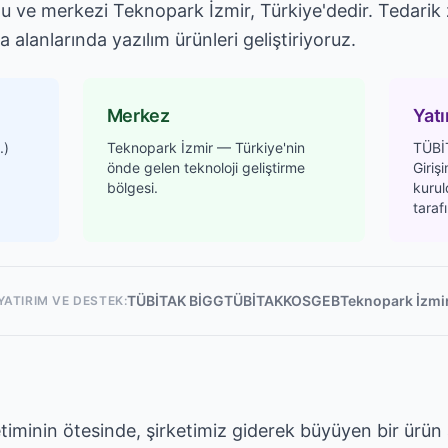
u ve merkezi Teknopark İzmir, Türkiye'dedir. Tedarik z
 alanlarında yazılım ürünleri geliştiriyoruz.
Merkez
Yatı
.)
Teknopark İzmir — Türkiye'nin
TÜBİ
önde gelen teknoloji geliştirme
Giriş
bölgesi.
kuru
taraf
TÜBİTAK BİGG
TÜBİTAK
KOSGEB
Teknopark İzmi
YATIRIM VE DESTEK:
etiminin ötesinde, şirketimiz giderek büyüyen bir ürün a