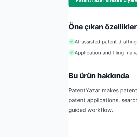
PatentYazar sitesini ziyare
Öne çıkan özellikler
AI-assisted patent drafting
Application and filing ma
Bu ürün hakkında
PatentYazar makes patentin
patent applications, searc
guided workflow.