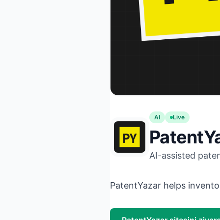
AI
Live
PatentY
AI-assisted paten
PatentYazar helps invento