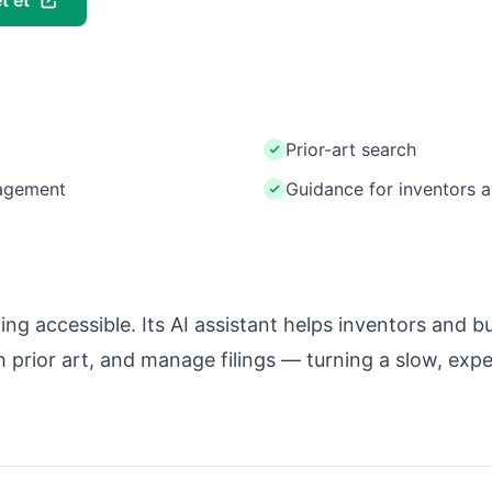
t et
Prior-art search
nagement
Guidance for inventors 
g accessible. Its AI assistant helps inventors and b
h prior art, and manage filings — turning a slow, exp