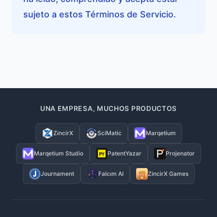
sujeto a estos Términos de Servicio.
UNA EMPRESA, MUCHOS PRODUCTOS
ZincirX
SciMatic
Marqetium
Marqetium Studio
PatentYazar
Projenator
Journament
Falcım AI
ZincirX Games