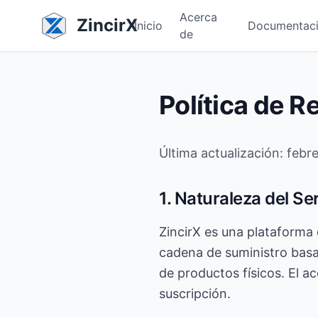
Acerca
ZincirX
Inicio
Documentac
de
Política de 
Última actualización: febr
1. Naturaleza del Se
ZincirX es una plataforma
cadena de suministro basad
de productos físicos. El a
suscripción.