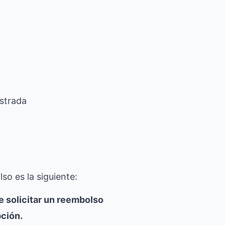
istrada
so es la siguiente:
e solicitar un reembolso
pción.